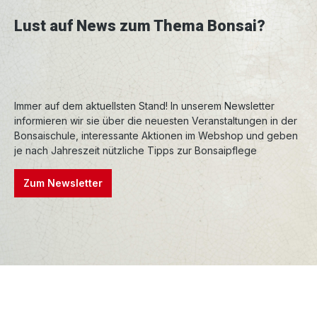
Ulme einfach ideal. Auf Grund ihrer feinen
Verästelung und ihrer kleinen Blätter können
Lust auf News zum Thema Bonsai?
sehr authentisch wirkende Miniaturbäume
erzogen werden. Oft wird sie auch Anfängern
empfohlen, da sie sehr schnittverträglich und
robust ist. Kurzfristige Pflegefehler werden
Immer auf dem aktuellsten Stand! In unserem Newsletter
toleriert und die Form kann durch einen
informieren wir sie über die neuesten Veranstaltungen in der
einfachen Rückschnitt der Jahrestriebe erhalten
Bonsaischule, interessante Aktionen im Webshop und geben
werden. Die Äste lassen sich aber auch sehr gut
je nach Jahreszeit nützliche Tipps zur Bonsaipflege
drahten und viele Gestaltungsformen sind
möglich. Das Umtopfen macht durch ihr gutes
Zum Newsletter
Wurzelwachstum ebenfalls keine Probleme.
Japanische Ulmen sind sehr frosthart und es
genügt ein Schutz vor austrocknenden Winden.