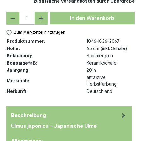
zusätzliche Versandkosten durch Übergröße
Produkt Anzahl: Gib den gewünschten We
In den Warenkorb
Zum Merkzettel hinzufügen
Produktnummer:
1046-K-26-2067
Höhe:
65 cm (inkl. Schale)
Belaubung:
Sommergrün
Bonsaigefäß:
Keramikschale
Jahrgang:
2014
attraktive
Merkmale:
Herbstfärbung
Herkunft:
Deutschland
Beschreibung
Ulmus japonica – Japanische Ulme
Allgemeines: