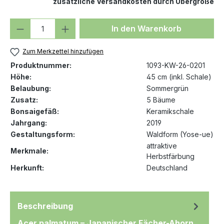
zusätzliche Versandkosten durch Übergröße
Produkt Anzahl: Gib den gewünschten We
In den Warenkorb
Zum Merkzettel hinzufügen
Produktnummer:
1093-KW-26-0201
Höhe:
45 cm (inkl. Schale)
Belaubung:
Sommergrün
Zusatz:
5 Bäume
Bonsaigefäß:
Keramikschale
Jahrgang:
2019
Gestaltungsform:
Waldform (Yose-ue)
attraktive
Merkmale:
Herbstfärbung
Herkunft:
Deutschland
Beschreibung
Acer palmatum – Japanischer Fächer-Ahorn