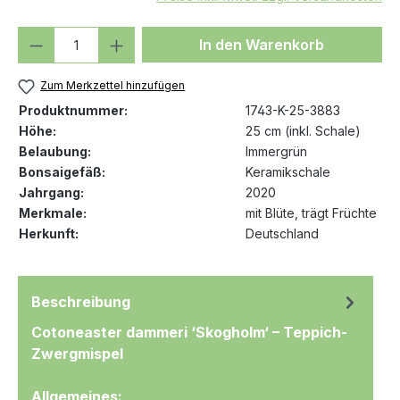
Produkt Anzahl: Gib den gewünschten We
In den Warenkorb
Zum Merkzettel hinzufügen
Produktnummer:
1743-K-25-3883
Höhe:
25 cm (inkl. Schale)
Belaubung:
Immergrün
Bonsaigefäß:
Keramikschale
Jahrgang:
2020
Merkmale:
mit Blüte
, trägt Früchte
Herkunft:
Deutschland
Beschreibung
Cotoneaster dammeri ‘Skogholm‘ – Teppich-
Zwergmispel
Allgemeines: