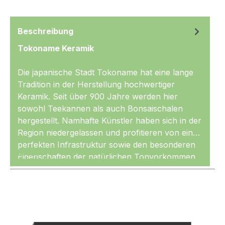
Beschreibung
Tokoname Keramik
Die japanische Stadt Tokoname hat eine lange
Tradition in der Herstellung hochwertiger
Keramik. Seit über 900 Jahre werden hier
sowohl Teekannen als auch Bonsaischalen
hergestellt. Namhafte Künstler haben sich in der
Region niedergelassen und profitieren von einer
perfekten Infrastruktur sowie den besonderen
Mehr
Eigenschaften der natürlichen Tonvorkommen
in der Region. Bonsaischalen aus Tokoname
werden mit bewährten Verfahren, größter
Sorgfalt, handwerklichem Geschick sowie
künstlerischem Talent hergestellt. Das Ergebnis
sind Schalen von gleichbleibender, hoher