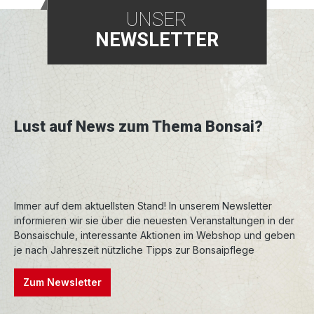
Qualität und Schönheit. Die Formen und
UNSER
Konturen sind sehr sauber gearbeitet, und das
NEWSLETTER
Material ist äußerst stabil und frosthart.
Tokoname ist somit unter Bonsai-Liebhabern zu
einem Synonym für Bonsaischalen in höchster
Qualität geworden.
Lust auf News zum Thema Bonsai?
Immer auf dem aktuellsten Stand! In unserem Newsletter
informieren wir sie über die neuesten Veranstaltungen in der
Bonsaischule, interessante Aktionen im Webshop und geben
je nach Jahreszeit nützliche Tipps zur Bonsaipflege
Zum Newsletter