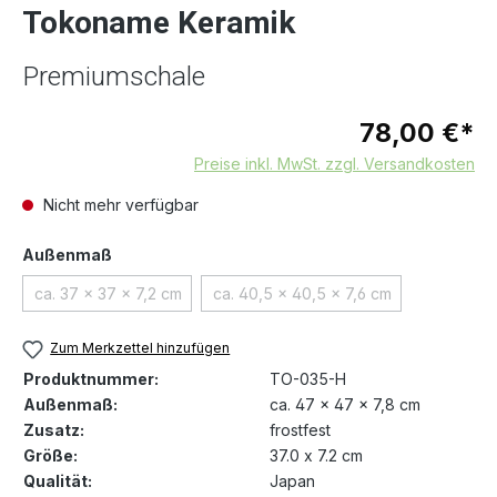
Tokoname Keramik
Premiumschale
78,00 €*
Preise inkl. MwSt. zzgl. Versandkosten
Nicht mehr verfügbar
auswählen
Außenmaß
ca. 37 x 37 x 7,2 cm
ca. 40,5 x 40,5 x 7,6 cm
(Diese Option ist zurzeit nicht verfügbar.)
(Diese Option ist zurzeit nicht
Zum Merkzettel hinzufügen
Produktnummer:
TO-035-H
Außenmaß:
ca. 47 x 47 x 7,8 cm
Zusatz:
frostfest
Größe:
37.0 x 7.2 cm
Qualität:
Japan