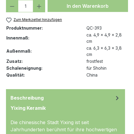
Produkt Anzahl: Gib den gewünschten We
In den Warenkorb
Zum Merkzettel hinzufügen
Produktnummer:
QC-393
ca. 4,9 x 4,9 x 2,8
Innenmaß:
cm
ca. 6,3 x 6,3 x 3,8
Außenmaß:
cm
Zusatz:
frostfest
Schaleneignung:
für Shohin
Qualität:
China
Beschreibung
Yixing Keramik
Die chinesische Stadt Yixing ist seit
Jahrhunderten berühmt für ihre hochwertigen