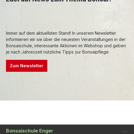
weites gehend frostfest und variieren in Form
und Farbe nur geringfügig.
Premiumschalen
sind ebenfalls in Handarbeit
entstanden, bei hohen Temperaturen gebrannt
Immer auf dem aktuellsten Stand! In unserem Newsletter
und sind entsprechend frostfest.
informieren wir sie über die neuesten Veranstaltungen in der
Premiumschalen werden aufwendig
Bonsaischule, interessante Aktionen im Webshop und geben
nachbearbeitet, wodurch die Formen und
je nach Jahreszeit nützliche Tipps zur Bonsaipflege
Konturen sehr präzise sind. Auch die Glasuren
sind oft einzigartig und verleihen den Schalen
Zum Newsletter
einen besonderen Charakter.
Bonsaischule Enger