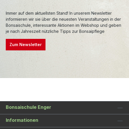
entstanden, bei hohen Temperaturen gebrannt
Immer auf dem aktuellsten Stand! In unserem Newsletter
und sind entsprechend frostfest.
informieren wir sie über die neuesten Veranstaltungen in der
Premiumschalen werden aufwendig
Bonsaischule, interessante Aktionen im Webshop und geben
nachbearbeitet, wodurch die Formen und
je nach Jahreszeit nützliche Tipps zur Bonsaipflege
Konturen sehr präzise sind. Auch die Glasuren
sind oft einzigartig und verleihen den Schalen
Zum Newsletter
einen besonderen Charakter.
Bonsaischule Enger
Informationen