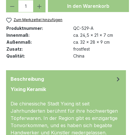
Produkt Anzahl: Gib den gewünschten We
In den Warenkorb
Zum Merkzettel hinzufügen
Produktnummer:
QC-529-A
Innenmaß:
ca. 24,5 x 21 x 7 cm
Außenmaß:
ca. 32 x 28 x 9 cm
Zusatz:
frostfest
Qualität:
China
Beschreibung
Yixing Keramik
Die chinesische Stadt Yixing ist seit
Jahrhunderten berühmt für ihre hochwertigen
Töpferwaren. In der Region gibt es einzigartige
Tonvorkommen, und es haben sich begabte
Handwerker und Künstler niedergelassen.