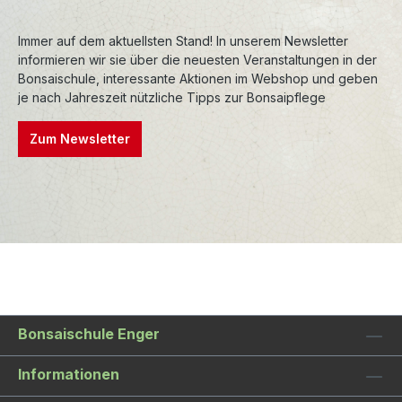
entstanden, bei hohen Temperaturen gebrannt
Immer auf dem aktuellsten Stand! In unserem Newsletter
und sind entsprechend frostfest.
informieren wir sie über die neuesten Veranstaltungen in der
Premiumschalen werden aufwendig
Bonsaischule, interessante Aktionen im Webshop und geben
nachbearbeitet, wodurch die Formen und
je nach Jahreszeit nützliche Tipps zur Bonsaipflege
Konturen sehr präzise sind. Auch die Glasuren
sind oft einzigartig und verleihen den Schalen
Zum Newsletter
einen besonderen Charakter.
Bonsaischule Enger
Informationen