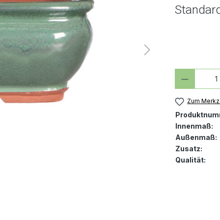
Standar
Produkt
Zum Merkze
Produktnum
Innenmaß:
Außenmaß:
Zusatz:
Qualität: