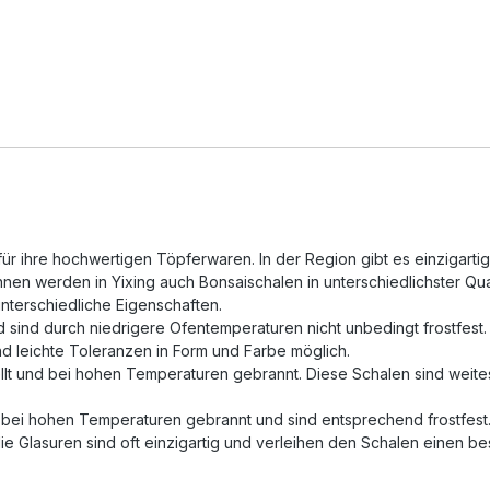
mt für ihre hochwertigen Töpferwaren. In der Region gibt es einzi
n werden in Yixing auch Bonsaischalen in unterschiedlichster Quali
terschiedliche Eigenschaften.
sind durch niedrigere Ofentemperaturen nicht unbedingt frostfest. 
nd leichte Toleranzen in Form und Farbe möglich.
lt und bei hohen Temperaturen gebrannt. Diese Schalen sind weites
, bei hohen Temperaturen gebrannt und sind entsprechend frostfes
e Glasuren sind oft einzigartig und verleihen den Schalen einen b