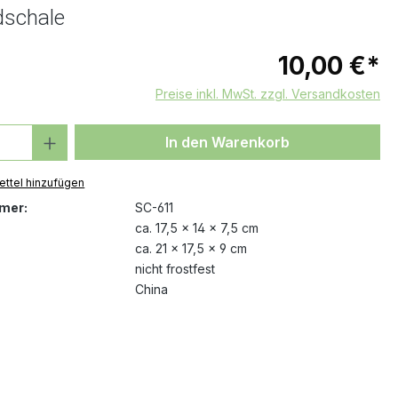
dschale
10,00 €*
Preise inkl. MwSt. zzgl. Versandkosten
 Anzahl: Gib den gewünschten Wert ein 
In den Warenkorb
ttel hinzufügen
mer:
SC-611
ca. 17,5 x 14 x 7,5 cm
ca. 21 x 17,5 x 9 cm
nicht frostfest
China