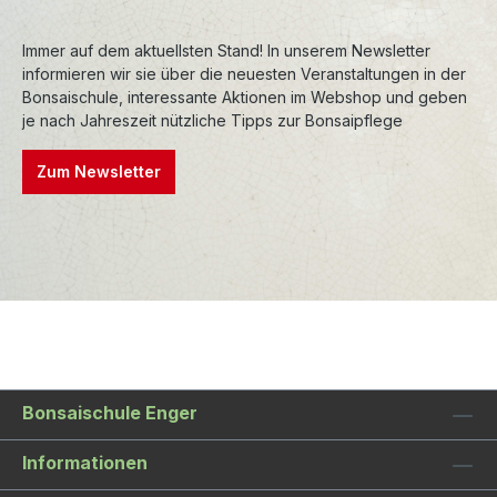
entstanden, bei hohen Temperaturen gebrannt
Immer auf dem aktuellsten Stand! In unserem Newsletter
und sind entsprechend frostfest.
informieren wir sie über die neuesten Veranstaltungen in der
Premiumschalen werden aufwendig
Bonsaischule, interessante Aktionen im Webshop und geben
nachbearbeitet, wodurch die Formen und
je nach Jahreszeit nützliche Tipps zur Bonsaipflege
Konturen sehr präzise sind. Auch die Glasuren
sind oft einzigartig und verleihen den Schalen
Zum Newsletter
einen besonderen Charakter.
Bonsaischule Enger
Informationen