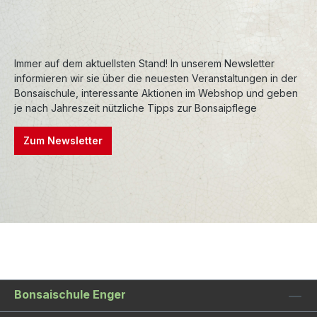
und Farbe nur geringfügig.
Premiumschalen
sind ebenfalls in Handarbeit
entstanden, bei hohen Temperaturen gebrannt
Immer auf dem aktuellsten Stand! In unserem Newsletter
und sind entsprechend frostfest.
informieren wir sie über die neuesten Veranstaltungen in der
Premiumschalen werden aufwendig
Bonsaischule, interessante Aktionen im Webshop und geben
nachbearbeitet, wodurch die Formen und
je nach Jahreszeit nützliche Tipps zur Bonsaipflege
Konturen sehr präzise sind. Auch die Glasuren
sind oft einzigartig und verleihen den Schalen
Zum Newsletter
einen besonderen Charakter.
Bonsaischule Enger