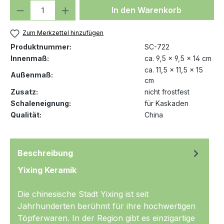
Produkt Anzahl: Gib den gewünschten We
In den Warenkorb
Zum Merkzettel hinzufügen
Produktnummer:
SC-722
Innenmaß:
ca. 9,5 x 9,5 x 14 cm
ca. 11,5 x 11,5 x 15
Außenmaß:
cm
Zusatz:
nicht frostfest
Schaleneignung:
für Kaskaden
Qualität:
China
Beschreibung
Yixing Keramik
Die chinesische Stadt Yixing ist seit
Jahrhunderten berühmt für ihre hochwertigen
Töpferwaren. In der Region gibt es einzigartige