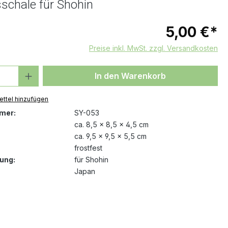
sschale für Shohin
5,00 €*
Preise inkl. MwSt. zzgl. Versandkosten
 Anzahl: Gib den gewünschten Wert ein 
In den Warenkorb
ttel hinzufügen
mer:
SY-053
ca. 8,5 x 8,5 x 4,5 cm
ca. 9,5 x 9,5 x 5,5 cm
frostfest
ung:
für Shohin
Japan