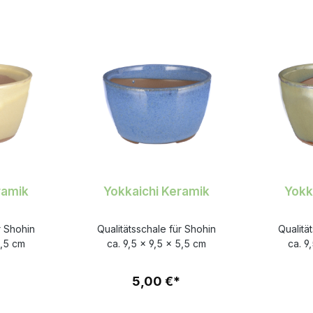
ramik
Yokkaichi Keramik
Yokk
r Shohin
Qualitätsschale für Shohin
Qualitä
5,5 cm
ca. 9,5 x 9,5 x 5,5 cm
ca. 9
5,00 €*