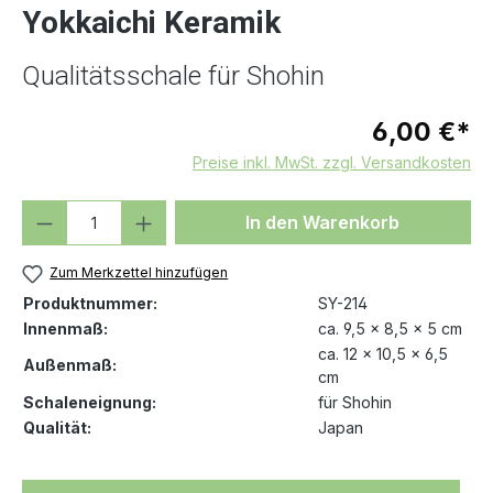
Yokkaichi Keramik
Qualitätsschale für Shohin
6,00 €*
Preise inkl. MwSt. zzgl. Versandkosten
Produkt Anzahl: Gib den gewünschten We
In den Warenkorb
Zum Merkzettel hinzufügen
Produktnummer:
SY-214
Innenmaß:
ca. 9,5 x 8,5 x 5 cm
ca. 12 x 10,5 x 6,5
Außenmaß:
cm
Schaleneignung:
für Shohin
Qualität:
Japan