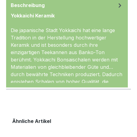
Beschreibung
Yokkaichi Keramik
Die japanische Stadt Yokkaichi hat eine lange
Tradition in der Herstellung hochwertiger
Keramik und ist besonders durch ihre
einzigartigen Teekannen aus Banko-Ton
berühmt. Yokkaichi Bonsaischalen werden mit
Materialien von gleichbleibender Güte und
durch bewährte Techniken produziert. Dadurch
Mehr
entstehen Schalen von hoher Qualität, die
gleichmäßig geformt und sehr sauber glasiert
sind. Die Keramik wird außerdem mit den
nötigen, hohen Temperaturen gebrannt und ist
entsprechend
frostfest.
Produktgalerie überspringen
Ähnliche Artikel