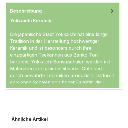
Beschreibung
Yokkaichi Keramik
Die japanische Stadt Yokkaichi hat eine lange
Tradition in der Herstellung hochwertiger
Keramik und ist besonders durch ihre
einzigartigen Teekannen aus Banko-Ton
berühmt. Yokkaichi Bonsaischalen werden mit
Materialien von gleichbleibender Güte und
durch bewährte Techniken produziert. Dadurch
Mehr
entstehen Schalen von hoher Qualität, die
gleichmäßig geformt und sehr sauber glasiert
sind. Die Keramik wird außerdem mit den
nötigen, hohen Temperaturen gebrannt und ist
entsprechend
frostfest.
Produktgalerie überspringen
Ähnliche Artikel