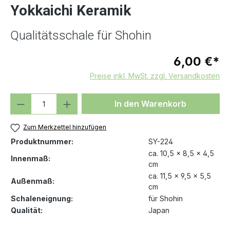
Yokkaichi Keramik
Qualitätsschale für Shohin
6,00 €*
Preise inkl. MwSt. zzgl. Versandkosten
Produkt Anzahl: Gib den gewünschten We
In den Warenkorb
Zum Merkzettel hinzufügen
Produktnummer:
SY-224
ca. 10,5 x 8,5 x 4,5
Innenmaß:
cm
ca. 11,5 x 9,5 x 5,5
Außenmaß:
cm
Schaleneignung:
für Shohin
Qualität:
Japan