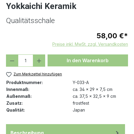
Yokkaichi Keramik
Qualitätsschale
58,00 €*
Preise inkl. MwSt. zzgl. Versandkosten
Produkt Anzahl: Gib den gewünschten We
In den Warenkorb
Zum Merkzettel hinzufügen
Produktnummer:
Y-033-A
Innenmaß:
ca. 34 x 29 x 7,5 cm
Außenmaß:
ca. 37,5 x 32,5 x 9 cm
Zusatz:
frostfest
Qualität:
Japan
Beschreibung