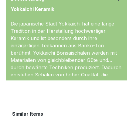
Yokkaichi Keramik
Die japanische Stadt Yokkaichi hat eine lange
Tradition in der Herstellung hochwertiger
Keramik und ist besonders durch ihre
einzigartigen Teekannen aus Banko-Ton
berühmt. Yokkaichi Bonsaischalen werden mit
Materialien von gleichbleibender Güte und
durch bewährte Techniken produziert. Dadurch
Mehr
entstehen Schalen von hoher Qualität, die
gleichmäßig geformt und sehr sauber glasiert
sind. Die Keramik wird außerdem mit den
nötigen, hohen Temperaturen gebrannt und ist
entsprechend
frostfest.
Produktgalerie überspringen
Similar Items