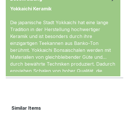
Yokkaichi Keramik
Die japanische Stadt Yokkaichi hat eine lange
Tradition in der Herstellung hochwertiger
Keramik und ist besonders durch ihre
einzigartigen Teekannen aus Banko-Ton
berühmt. Yokkaichi Bonsaischalen werden mit
Materialien von gleichbleibender Güte und
durch bewährte Techniken produziert. Dadurch
Mehr
entstehen Schalen von hoher Qualität, die
gleichmäßig geformt und sehr sauber glasiert
sind. Die Keramik wird außerdem mit den
nötigen, hohen Temperaturen gebrannt und ist
entsprechend
frostfest.
Produktgalerie überspringen
Similar Items