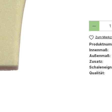
Produkt
Zum Merkze
Produktnum
Innenmaß:
Außenmaß:
Zusatz:
Schaleneign
Qualität: