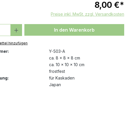
8,00 €*
Preise inkl. MwSt. zzgl. Versandkosten
 Anzahl: Gib den gewünschten Wert ein 
In den Warenkorb
ttel hinzufügen
mer:
Y-503-A
ca. 8 x 8 x 8 cm
ca. 10 x 10 x 10 cm
frostfest
ung:
für Kaskaden
Japan