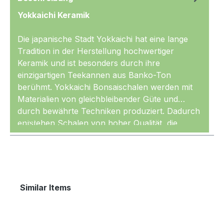
Yokkaichi Keramik
Die japanische Stadt Yokkaichi hat eine lange
Tradition in der Herstellung hochwertiger
Keramik und ist besonders durch ihre
einzigartigen Teekannen aus Banko-Ton
berühmt. Yokkaichi Bonsaischalen werden mit
Materialien von gleichbleibender Güte und
durch bewährte Techniken produziert. Dadurch
Mehr
entstehen Schalen von hoher Qualität, die
gleichmäßig geformt und sehr sauber glasiert
sind. Die Keramik wird außerdem mit den
nötigen, hohen Temperaturen gebrannt und ist
entsprechend
frosthart
.
Produktgalerie überspringen
Similar Items