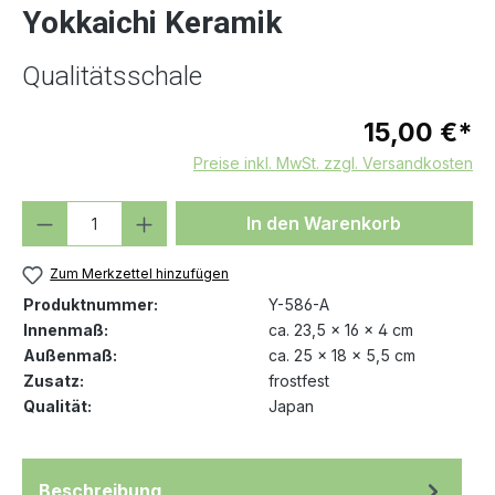
Yokkaichi Keramik
Qualitätsschale
15,00 €*
Preise inkl. MwSt. zzgl. Versandkosten
Produkt Anzahl: Gib den gewünschten We
In den Warenkorb
Zum Merkzettel hinzufügen
Produktnummer:
Y-586-A
Innenmaß:
ca. 23,5 x 16 x 4 cm
Außenmaß:
ca. 25 x 18 x 5,5 cm
Zusatz:
frostfest
Qualität:
Japan
Beschreibung