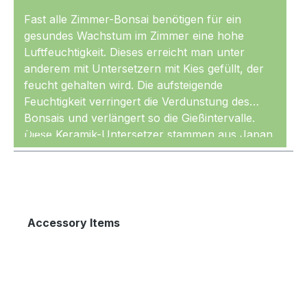
Fast alle Zimmer-Bonsai benötigen für ein
gesundes Wachstum im Zimmer eine hohe
Luftfeuchtigkeit. Dieses erreicht man unter
anderem mit Untersetzern mit Kies gefüllt, der
feucht gehalten wird. Die aufsteigende
Feuchtigkeit verringert die Verdunstung des
Bonsais und verlängert so die Gießintervalle.
Mehr
Diese Keramik-Untersetzer stammen aus Japan.
Yokkaichi Bonsaischalen und Untersetzer
werden mit Materialien von gleichbleibender
Güte und durch bewährte Techniken
produziert. Dadurch entstehen Schalen und
Untersetzer von hoher Qualität, die gleichmäßig
Produktgalerie überspringen
Accessory Items
geformt und sehr sauber glasiert sind.
Es sollte auf keinen Wasser in den Untersetzern
stehen bleiben, da sie nicht zu 100 % dicht sind.