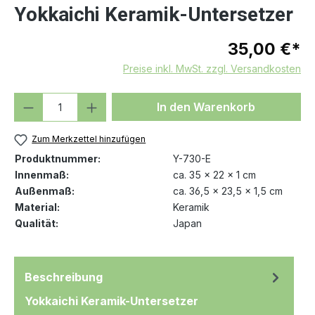
Yokkaichi Keramik-Untersetzer
35,00 €*
Preise inkl. MwSt. zzgl. Versandkosten
Produkt Anzahl: Gib den gewünschten We
In den Warenkorb
Zum Merkzettel hinzufügen
Produktnummer:
Y-730-E
Innenmaß:
ca. 35 x 22 x 1 cm
Außenmaß:
ca. 36,5 x 23,5 x 1,5 cm
Material:
Keramik
Qualität:
Japan
Beschreibung
Yokkaichi Keramik-Untersetzer