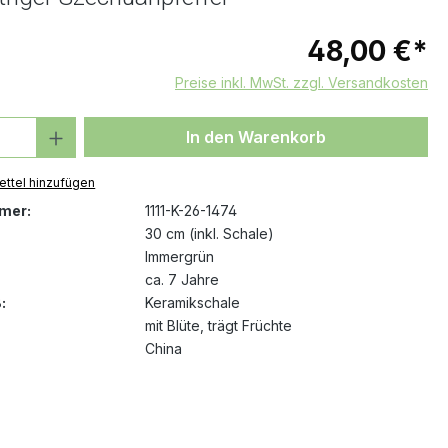
48,00 €*
Preise inkl. MwSt. zzgl. Versandkosten
 Anzahl: Gib den gewünschten Wert ein 
In den Warenkorb
ttel hinzufügen
mer:
1111-K-26-1474
30 cm (inkl. Schale)
Immergrün
ca. 7 Jahre
:
Keramikschale
mit Blüte
, trägt Früchte
China