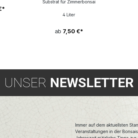
Substrat für Zimmerbonsai
€*
4 Liter
ab
7,50 €*
UNSER
NEWSLETTER
Immer auf dem aktuellsten Stan
Veranstaltungen in der Bonsai
Jahreszeit nützliche Tipps zur