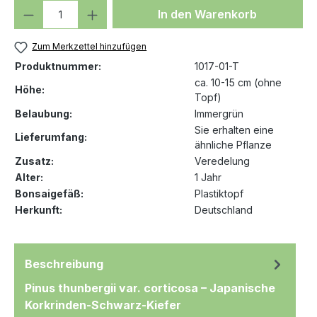
Produkt Anzahl: Gib den gewünschten We
In den Warenkorb
Zum Merkzettel hinzufügen
Produktnummer:
1017-01-T
ca. 10-15 cm (ohne
Höhe:
Topf)
Belaubung:
Immergrün
Sie erhalten eine
Lieferumfang:
ähnliche Pflanze
Zusatz:
Veredelung
Alter:
1 Jahr
Bonsaigefäß:
Plastiktopf
Herkunft:
Deutschland
Beschreibung
Pinus thunbergii var. corticosa – Japanische
Korkrinden-Schwarz-Kiefer