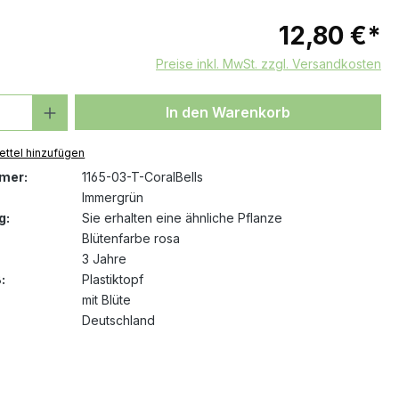
12,80 €*
Preise inkl. MwSt. zzgl. Versandkosten
 Anzahl: Gib den gewünschten Wert ein 
In den Warenkorb
ttel hinzufügen
mer:
1165-03-T-CoralBells
Immergrün
g:
Sie erhalten eine ähnliche Pflanze
Blütenfarbe rosa
3 Jahre
:
Plastiktopf
mit Blüte
Deutschland