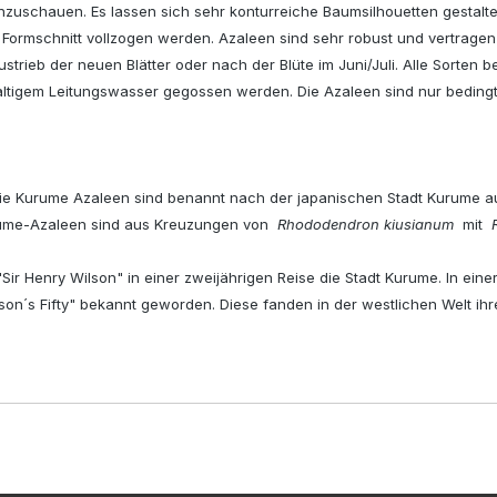
zuschauen. Es lassen sich sehr konturreiche Baumsilhouetten gestalte
Formschnitt vollzogen werden. Azaleen sind sehr robust und vertragen 
ieb der neuen Blätter oder nach der Blüte im Juni/Juli. Alle Sorten 
khaltigem Leitungswasser gegossen werden. Die Azaleen sind nur beding
ie Kurume Azaleen sind benannt nach der japanischen Stadt Kurume auf
Kurume-Azaleen sind aus Kreuzungen von
Rhododendron kiusianum
mit
ir Henry Wilson" in einer zweijährigen Reise die Stadt Kurume. In ein
ilson´s Fifty" bekannt geworden. Diese fanden in der westlichen Welt 