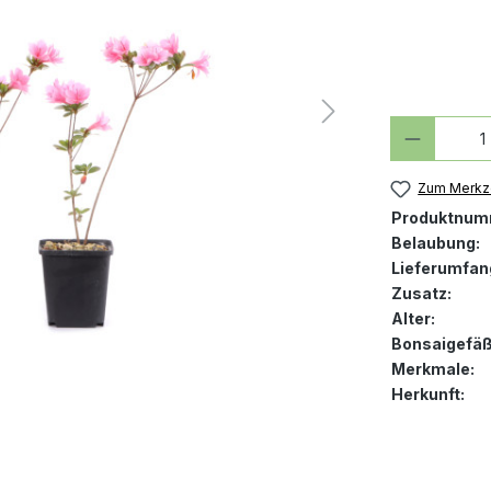
Produkt
Zum Merkze
Produktnum
Belaubung:
Lieferumfan
Zusatz:
Alter:
Bonsaigefäß
Merkmale:
Herkunft: