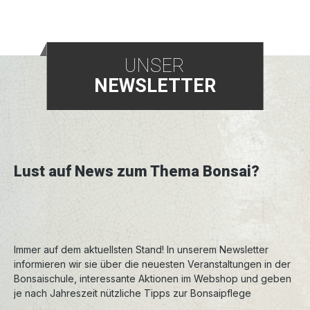
sehr robust und vertragen auch massive
Eingriffe. Das Drahten der jungen Triebe ist nun
auch möglich. Umtopfen kann man Azaleen im
März vor dem Austrieb der neuen Blätter oder
UNSER
nach der Blüte im Juni/Juli. Alle Sorten
NEWSLETTER
bevorzugen einen halbschattigen Standort, und
sauren, feuchten, lockerhumosen Boden. Es
sollte also nicht mit kalkhaltigem Leitungswasser
gegossen werden. Die Azaleen sind nur bedingt
winterhart, deshalb achten Sie auf einen
ausreichenden Frostschutz.
Lust auf News zum Thema Bonsai?
Immer auf dem aktuellsten Stand! In unserem Newsletter
informieren wir sie über die neuesten Veranstaltungen in der
Bonsaischule, interessante Aktionen im Webshop und geben
je nach Jahreszeit nützliche Tipps zur Bonsaipflege