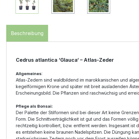
Beschreibung
Cedrus atlantica ‘Glauca‘ – Atlas-Zeder
:
Allgemeines
Atlas-Zedern sind waldbildend im marokkanischen und alger
kegelförmigen Krone und später mit breit ausladenden Äste
Erscheinungsbild. Die Pflanzen sind raschwüchsig und errei
Pflege als Bonsai:
Der Palette der Stilformen sind bei dieser Art keine Grenze
Form. Die Schnittverträglichkeit ist gut und das Formen völl
rechtzeitig kontrolliert, bzw. entfernt werden. Insgesamt i
es entstehen keine braunen Nadelspitzen. Die Düngung kann 
starkwüchsigen Zedern noch vor dem Frost ausreifen können.