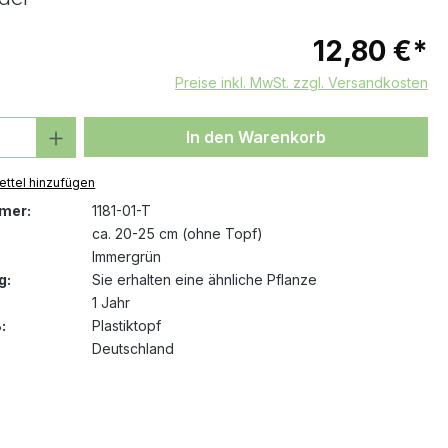
12,80 €*
Preise inkl. MwSt. zzgl. Versandkosten
 Anzahl: Gib den gewünschten Wert ein 
In den Warenkorb
ttel hinzufügen
mer:
1181-01-T
ca. 20-25 cm (ohne Topf)
Immergrün
g:
Sie erhalten eine ähnliche Pflanze
1 Jahr
:
Plastiktopf
Deutschland