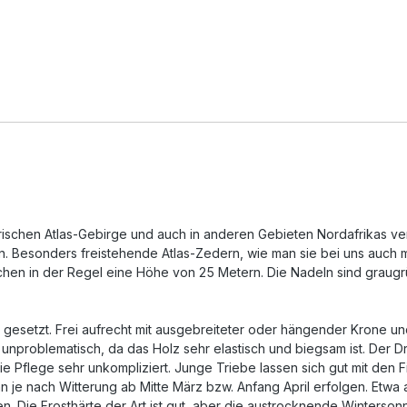
ischen Atlas-Gebirge und auch in anderen Gebieten Nordafrikas ver
n. Besonders freistehende Atlas-Zedern, wie man sie bei uns auch 
chen in der Regel eine Höhe von 25 Metern. Die Nadeln sind graugrün
n gesetzt. Frei aufrecht mit ausgebreiteter oder hängender Krone un
ig unproblematisch, da das Holz sehr elastisch und biegsam ist. Der
st die Pflege sehr unkompliziert. Junge Triebe lassen sich gut mit d
je nach Witterung ab Mitte März bzw. Anfang April erfolgen. Etwa ab
 Die Frosthärte der Art ist gut, aber die austrocknende Wintersonn