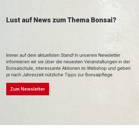
Daher sollte der Neuaustrieb rechtzeitig
selektiert, geschnitten und bei Bedarf gedrahtet
werden. Die Art ist außerdem recht robust und
Lust auf News zum Thema Bonsai?
wird kaum von Krankheiten befallen. Der
Felsen-Ahorn ist hitzeverträglich und steht als
licht- und wärmeliebende Art gerne in der
Sonne.
Immer auf dem aktuellsten Stand! In unserem Newsletter
informieren wir sie über die neuesten Veranstaltungen in der
Bonsaischule, interessante Aktionen im Webshop und geben
je nach Jahreszeit nützliche Tipps zur Bonsaipflege
Zum Newsletter