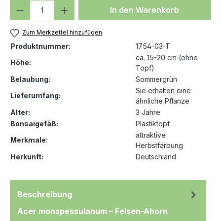
Produkt Anzahl: Gib den gewünschten We
In den Warenkorb
Zum Merkzettel hinzufügen
Produktnummer:
1754-03-T
ca. 15-20 cm (ohne
Höhe:
Topf)
Belaubung:
Sommergrün
Sie erhalten eine
Lieferumfang:
ähnliche Pflanze
Alter:
3 Jahre
Bonsaigefäß:
Plastiktopf
attraktive
Merkmale:
Herbstfärbung
Herkunft:
Deutschland
Beschreibung
Acer monspessulanum – Felsen-Ahorn