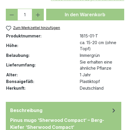
Produkt Anzahl: Gib den gewünschten We
In den Warenkorb
Zum Merkzettel hinzufügen
Produktnummer:
1815-01-T
ca. 15-20 cm (ohne
Höhe:
Topf)
Belaubung:
Immergrün
Sie erhalten eine
Lieferumfang:
ähnliche Pflanze
Alter:
1 Jahr
Bonsaigefäß:
Plastiktopf
Herkunft:
Deutschland
Beschreibung
Pinus mugo ‘Sherwood Compact‘ – Berg-
Kiefer ‘Sherwood Compact‘