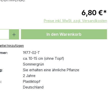
6,80 €*
Preise inkl. MwSt. zzgl. Versandkosten
 Anzahl: Gib den gewünschten Wert ein 
In den Warenkorb
ttel hinzufügen
mer:
1977-02-T
ca. 10-15 cm (ohne Topf)
Sommergrün
g:
Sie erhalten eine ähnliche Pflanze
2 Jahre
:
Plastiktopf
Deutschland