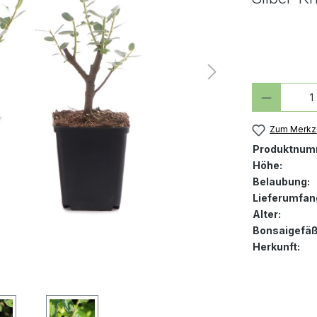
Produkt
Zum Merkze
Produktnum
Höhe:
Belaubung:
Lieferumfan
Alter:
Bonsaigefäß
Herkunft: