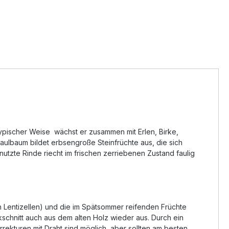
ypischer Weise wächst er zusammen mit Erlen, Birke,
 Faulbaum bildet erbsengroße Steinfrüchte aus, die sich
enutzte Rinde riecht im frischen zerriebenen Zustand faulig
en Lentizellen) und die im Spätsommer reifenden Früchte
kschnitt auch aus dem alten Holz wieder aus. Durch ein
rekturen mit Draht sind möglich, aber sollten am besten