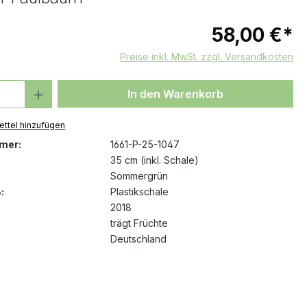
58,00 €*
Preise inkl. MwSt. zzgl. Versandkosten
 Anzahl: Gib den gewünschten Wert ein 
In den Warenkorb
ttel hinzufügen
mer:
1661-P-25-1047
35 cm (inkl. Schale)
Sommergrün
:
Plastikschale
2018
trägt Früchte
Deutschland