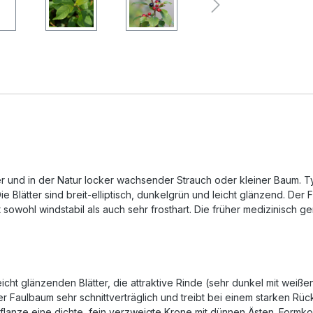
er und in der Natur locker wachsender Strauch oder kleiner Baum. T
e Blätter sind breit-elliptisch, dunkelgrün und leicht glänzend. Der
 sowohl windstabil als auch sehr frosthart. Die früher medizinisch g
icht glänzenden Blätter, die attraktive Rinde (sehr dunkel mit weiß
 Faulbaum sehr schnittverträglich und treibt bei einem starken Rüc
lanze eine dichte, fein verzweigte Krone mit dünnen Ästen. Formkor