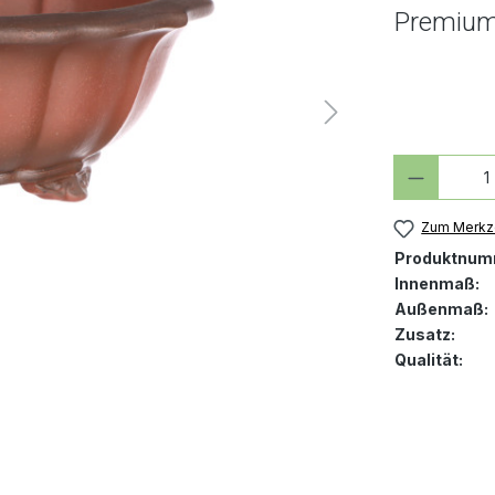
Premium
Produkt
Zum Merkze
Produktnum
Innenmaß:
Außenmaß:
Zusatz:
Qualität: