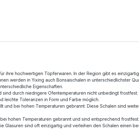
mt für ihre hochwertigen Töpferwaren. In der Region gibt es einzi
n werden in Yixing auch Bonsaischalen in unterschiedlichster Quali
terschiedliche Eigenschaften.
sind durch niedrigere Ofentemperaturen nicht unbedingt frostfest. 
nd leichte Toleranzen in Form und Farbe möglich.
lt und bei hohen Temperaturen gebrannt. Diese Schalen sind weites
, bei hohen Temperaturen gebrannt und sind entsprechend frostfes
e Glasuren sind oft einzigartig und verleihen den Schalen einen b