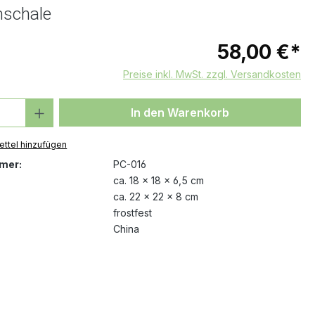
schale
58,00 €*
Preise inkl. MwSt. zzgl. Versandkosten
 Anzahl: Gib den gewünschten Wert ein 
In den Warenkorb
ttel hinzufügen
mer:
PC-016
ca. 18 x 18 x 6,5 cm
ca. 22 x 22 x 8 cm
frostfest
China