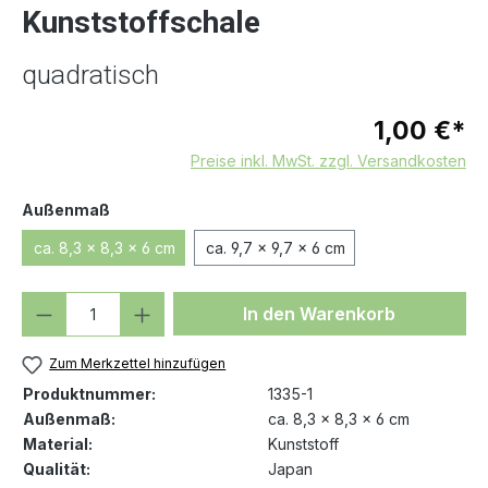
Kunststoffschale
quadratisch
1,00 €*
Preise inkl. MwSt. zzgl. Versandkosten
auswählen
Außenmaß
ca. 8,3 x 8,3 x 6 cm
ca. 9,7 x 9,7 x 6 cm
Produkt Anzahl: Gib den gewünschten We
In den Warenkorb
Zum Merkzettel hinzufügen
Produktnummer:
1335-1
Außenmaß:
ca. 8,3 x 8,3 x 6 cm
Material:
Kunststoff
Qualität:
Japan