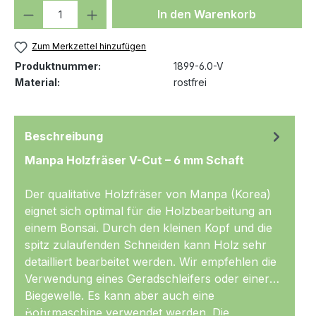
Produkt Anzahl: Gib den gewünschten We
In den Warenkorb
Zum Merkzettel hinzufügen
Produktnummer:
1899-6.0-V
Material:
rostfrei
Beschreibung
Manpa Holzfräser V-Cut – 6 mm Schaft
Der qualitative Holzfräser von Manpa (Korea)
eignet sich optimal für die Holzbearbeitung an
einem Bonsai. Durch den kleinen Kopf und die
spitz zulaufenden Schneiden kann Holz sehr
detailliert bearbeitet werden. Wir empfehlen die
Verwendung eines Geradschleifers oder einer
Biegewelle. Es kann aber auch eine
Mehr
Bohrmaschine verwendet werden. Die