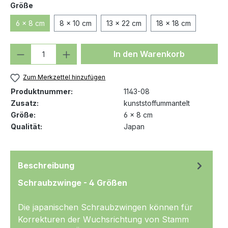
auswählen
Größe
6 x 8 cm
8 x 10 cm
13 x 22 cm
18 x 18 cm
Produkt Anzahl: Gib den gewünschten We
In den Warenkorb
Zum Merkzettel hinzufügen
Produktnummer:
1143-08
Zusatz:
kunststoffummantelt
Größe:
6 x 8 cm
Qualität:
Japan
Beschreibung
Schraubzwinge - 4 Größen
Die japanischen Schraubzwingen können für
Korrekturen der Wuchsrichtung von Stamm