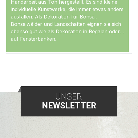
Handarbeit aus Ton hergestellt. Es sind kleine
individuelle Kunstwerke, die immer etwas anders
ausfallen. Als Dekoration für Bonsai,
Bonsaiwälder und Landschaften eignen sie sich
ebenso gut wie als Dekoration in Regalen oder
auf Fensterbänken.
Mehr
UNSER
NEWSLETTER