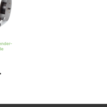
ender-
le
*