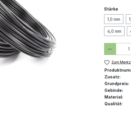
ausw
Stärke
1,0 mm
4,0 mm
Produkt
Zum Merkze
Produktnum
Zusatz:
Grundpreis:
Gebinde:
Material:
Qualität: