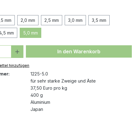
ählen
1,5 mm
2,0 mm
2,5 mm
3,0 mm
3,5 mm
4,5 mm
5,0 mm
 Anzahl: Gib den gewünschten Wert ein 
In den Warenkorb
ttel hinzufügen
mer:
1225-5.0
für sehr starke Zweige und Äste
37,50 Euro pro kg
400 g
Aluminium
Japan