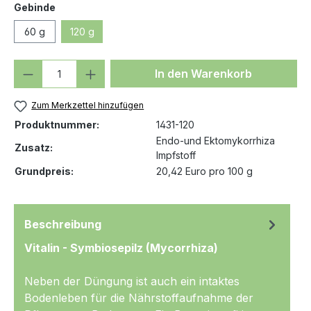
auswählen
Gebinde
60 g
120 g
Produkt Anzahl: Gib den gewünschten We
In den Warenkorb
Zum Merkzettel hinzufügen
Produktnummer:
1431-120
Endo-und Ektomykorrhiza
Zusatz:
Impfstoff
Grundpreis:
20,42 Euro pro 100 g
Beschreibung
Vitalin - Symbiosepilz (Mycorrhiza)
Neben der Düngung ist auch ein intaktes
Bodenleben für die Nährstoffaufnahme der