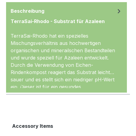
Beschreibung
TerraSai-Rhodo - Substrat für Azaleen
TerraSai-Rhodo hat ein spezielles
Mischungsverhältnis aus hochwertigen
organischen und minerailschen Bestandteilen
und wurde speziell für Azaleen entwickelt.
Durch die Verwendung von Eichen-
Rindenkompost reagiert das Substrat leicht
sauer und es stellt sich ein niedriger pH-Wert
Mehr
ein. Dieser ist für ein gesundes
Azaleenwachstum sehr förderlich.
Unsere TerraSai-Mischungen greifen
Vorerfahrungen auf, die wir bereits gesammelt
haben, bevor das gebrannte Lehmgranulat
Produktgalerie überspringen
Accessory Items
(Akadama) in den 90er Jahren in den