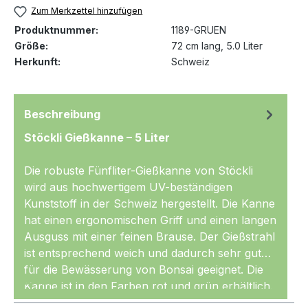
Zum Merkzettel hinzufügen
Produktnummer:
1189-GRUEN
Größe:
72 cm lang, 5.0 Liter
Herkunft:
Schweiz
Beschreibung
Stöckli Gießkanne – 5 Liter
Die robuste Fünfliter-Gießkanne von Stöckli
wird aus hochwertigem UV-beständigen
Kunststoff in der Schweiz hergestellt. Die Kanne
hat einen ergonomischen Griff und einen langen
Ausguss mit einer feinen Brause. Der Gießstrahl
ist entsprechend weich und dadurch sehr gut
für die Bewässerung von Bonsai geeignet. Die
Mehr
Kanne ist in den Farben rot und grün erhältlich.
Stöckli gibt auf die Gießkanne eine Garantie von