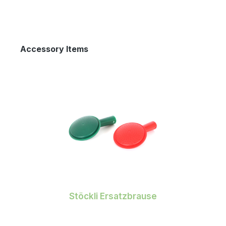
5 Jahren.
Produktgalerie überspringen
Accessory Items
Stöckli Ersatzbrause