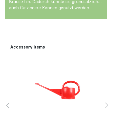
Brause hin. Dadurch könnte sie grundsätzlich
auch für andere Kannen genutzt werden.
Mehr
Produktgalerie überspringen
Accessory Items